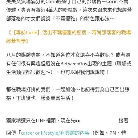
美美又氣場滿分的Corin經營了自己的部落格－Corin 不羈
優雅，專頁有將近4萬人的粉絲數，這次來跟未來也想經營
部落格的才女們說說「不羈優雅」的特色跟心法～
《【專訪Corin】活出不羈優雅的態度，時尚部落客的職場
經營哲學》
八月的媒體專題，不知道各位才女還喜不喜歡呢？ 或者還
有任何很有興趣但還沒在BetweenGos出現的主題（職場或
生活類型都很歡迎～），也可以跟我們說說唷！
都在職場打拼的我們，一起加油～也記得要為自己空出餘
裕，下班後也一樣要豐富生活！
獨家精選只在LINE裡頭，現在先▸▸
接著
回傳「
career or lifestyle/有興趣的內容
（例如、PM、轉