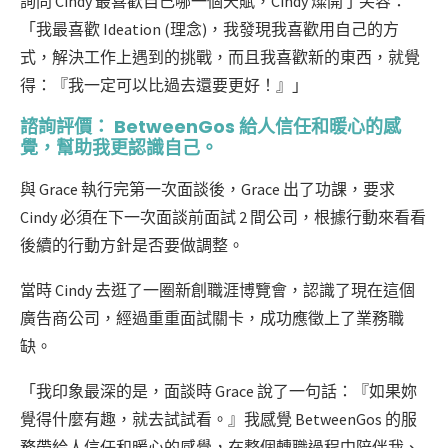
詢問 Cindy 最喜歡自己哪一個天賦，Cindy 燦開了笑容：
「我最喜歡 Ideation (理念)，我發現我喜歡用自己的方
式，解決工作上遇到的挑戰，而且我喜歡新的東西，就覺
得：『我一定可以比過去還要更好！』」
諮詢評價： BetweenGos 給人信任和暖心的感
覺，幫助我更認識自己。
與 Grace 執行完第一次面談後，Grace 出了功課，要求
Cindy 必須在下一次面談前面試 2 間公司，根據行動來看看
後續的行動方針是否要做調整。
當時 Cindy 去逛了一圈新創職涯博覽會，認識了現在這個
廣告商公司，經過重重面試關卡，成功應徵上了業務職
缺。
「我印象最深的是，面談時 Grace 說了一句話：『如果妳
覺得什麼有趣，就去試試看。』我感覺 BetweenGos 的服
務帶給人信任和暖心的感覺，在整個轉職過程中陪伴我、