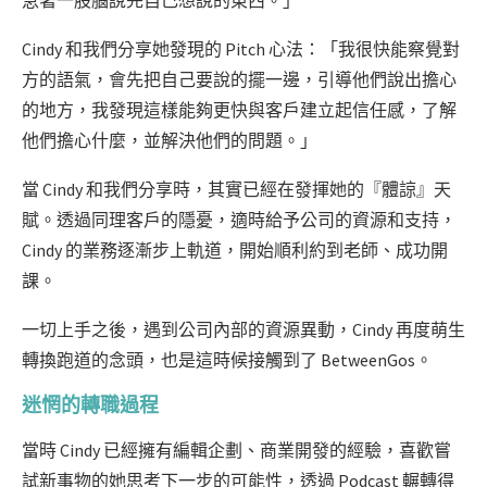
急著一股腦說完自己想說的東西。」
Cindy 和我們分享她發現的 Pitch 心法：
「我很快能察覺對
方的語氣，會先把自己要說的擺一邊，引導他們說出擔心
的地方，我發現這樣能夠更快與客戶建立起信任感，了解
他們擔心什麼，並解決他們的問題。」
當 Cindy 和我們分享時，其實已經在發揮她的『體諒』天
賦。透過同理客戶的隱憂，適時給予公司的資源和支持，
Cindy 的業務逐漸步上軌道，開始順利約到老師、成功開
課。
一切上手之後，遇到公司內部的資源異動，Cindy 再度萌生
轉換跑道的念頭，也是這時候接觸到了 BetweenGos。
迷惘的轉職過程
當時 Cindy 已經擁有編輯企劃、商業開發的經驗，喜歡嘗
試新事物的她思考下一步的可能性，透過 Podcast 輾轉得