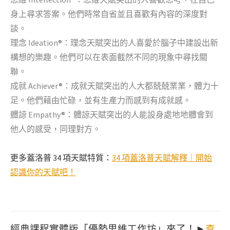
身上尋求答案。他們時常自省並且喜歡有內容的深度對
談。
理念 Ideation®：理念天賦突出的人喜愛於腦子中建設出新
構想的樂趣。他們可以在表面截然不同的現象中尋找關
聯。
成就 Achiever®：
成就天賦突出的人大都兢兢業業，體力十
足。他們藉由忙碌，並有生產力而感到有成就感。
體諒 Empathy®：體諒天賦突出的人能設身處地地體會到
他人的感受，同理對方。
更多蓋洛普 34 項天賦特質：
34 項蓋洛普天賦解釋｜開始
認識你的天賦吧！
經典課程實體版「優勢思維工作坊」來了！►
查