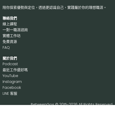
陪你探索優勢與定位，透過更認識自己，
實踐屬於你的理想職涯。
聯絡我們
線上課程
一對一職涯諮詢
實體工作坊
免費資源
FAQ
關於我們
P
odcast
最近工作還好嗎
Y
ouTube
I
nstagram
F
acebook
LI
NE 客服
BetweenGos © 2015-2026 All Rights Reserved