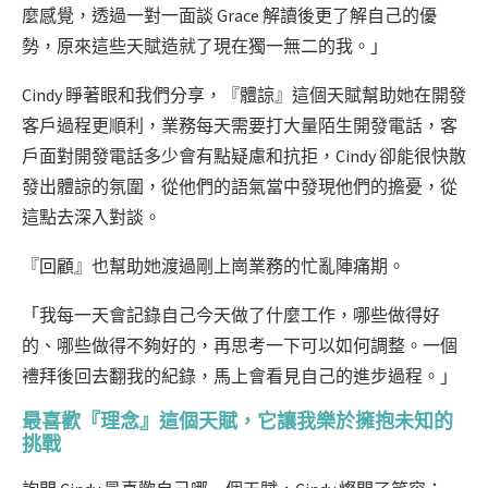
麼感覺，透過一對一面談 Grace 解讀後更了解自己的優
勢，原來這些天賦造就了現在獨一無二的我。」
Cindy 睜著眼和我們分享，『體諒』這個天賦幫助她在開發
客戶過程更順利，業務每天需要打大量陌生開發電話，客
戶面對開發電話多少會有點疑慮和抗拒，Cindy 卻能很快散
發出體諒的氛圍，從他們的語氣當中發現他們的擔憂，從
這點去深入對談。
『回顧』也幫助她渡過剛上崗業務的忙亂陣痛期。
「我每一天會記錄自己今天做了什麼工作，哪些做得好
的、哪些做得不夠好的，再思考一下可以如何調整。一個
禮拜後回去翻我的紀錄，馬上會看見自己的進步過程。」
最喜歡『理念』這個天賦，它讓我樂於擁抱未知的
挑戰