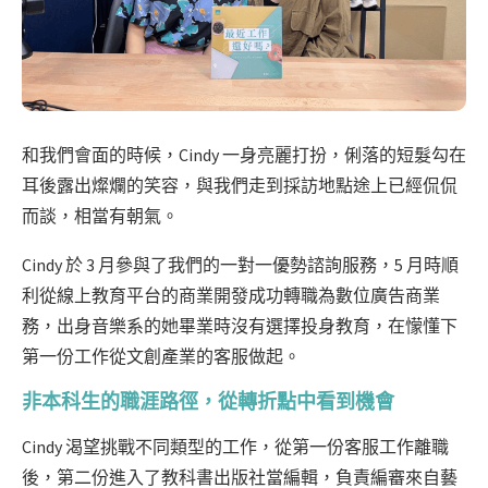
和我們會面的時候，Cindy 一身亮麗打扮，俐落的短髮勾在
耳後露出燦爛的笑容，與我們走到採訪地點途上已經侃侃
而談，相當有朝氣。
Cindy 於 3 月參與了我們的一對一優勢諮詢服務，5 月時順
利從線上教育平台的商業開發成功轉職為數位廣告商業
務，出身音樂系的她畢業時沒有選擇投身教育，在懞懂下
第一份工作從文創產業的客服做起。
非本科生的職涯路徑，從轉折點中看到機會
Cindy 渴望挑戰不同類型的工作，從第一份客服工作離職
後，第二份進入了教科書出版社當編輯，負責編審來自藝