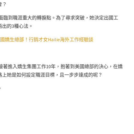
會？
年後面臨到職涯重大的轉捩點。為了尋求突破，她決定出國工
悟出的3種心法。
國嬌生總部！行銷才女Hailie海外工作經驗談
年，接著進入嬌生集團工作10年，抱著到美國總部的決心，在嬌
路上她是如何設定職涯目標，且一步步達成的呢？
。