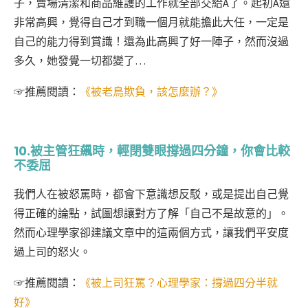
子，賣場清潔和商品維護的工作就全部交給A了。起初A還
非常高興，覺得自己才到職一個月就能擔此大任，一定是
自己的能力得到賞識！還為此高興了好一陣子，然而沒過
多久，她發覺一切都變了…
☞
推薦閱讀：
《被老鳥欺負，該怎麼辦？》
10.被主管狂飆時，輕閉雙眼撐過四分鐘，你會比較
不委屈
我們人在被怒罵時，都會下意識想反駁，或是提出自己覺
得正確的論點，試圖想讓對方了解「自己不是故意的」。
然而心理學家卻建議文章中的這兩個方式，讓我們平安度
過上司的怒火。
☞
推薦閱讀：
《被上司狂罵？心理學家：撐過四分半就
好》