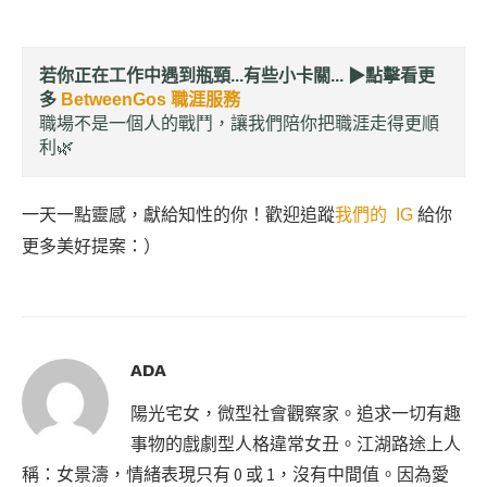
若你正在工作中遇到瓶頸...有些小卡關... ▶︎
點擊看更
多
BetweenGos 職涯服務
職場不是一個人的戰鬥，讓我們陪你把職涯走得更順
利🌿
一天一點靈感，獻給知性的你！歡迎追蹤
我們的 IG
給你
更多美好提案：）
ADA
陽光宅女，微型社會觀察家。追求一切有趣
事物的戲劇型人格違常女丑。江湖路途上人
稱：女景濤，情緒表現只有 0 或 1，沒有中間值。因為愛