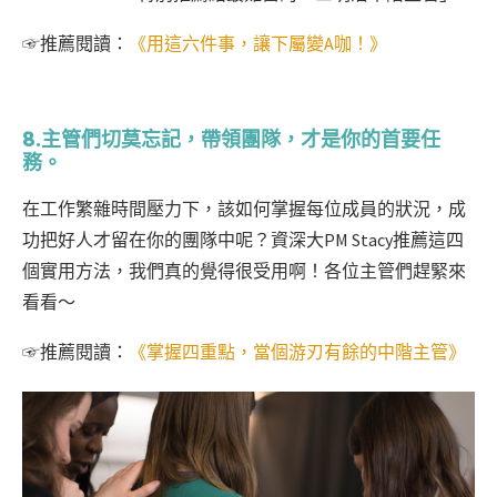
☞
推薦閱讀：
《用這六件事，讓下屬變A咖！》
8.主管們切莫忘記，帶領團隊，才是你的首要任
務。
在工作繁雜時間壓力下，該如何掌握每位成員的狀況，成
功把好人才留在你的團隊中呢？資深大PM Stacy推薦這四
個實用方法，我們真的覺得很受用啊！各位主管們趕緊來
看看～
☞
推薦閱讀：
《掌握四重點，當個游刃有餘的中階主管》