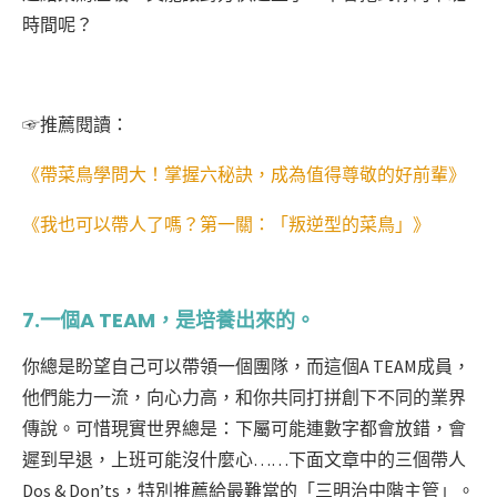
時間呢？
☞
推薦閱讀：
《帶菜鳥學問大！掌握六秘訣，成為值得尊敬的好前輩》
《我也可以帶人了嗎？第一關：「叛逆型的菜鳥」》
7.一個
A TEAM，是培養出來的。
你總是盼望自己可以帶領一個團隊，而這個A TEAM成員，
他們能力一流，向心力高，和你共同打拼創下不同的業界
傳說。可惜現實世界總是：下屬可能連數字都會放錯，會
遲到早退，上班可能沒什麼心……下面文章中的三個帶人
Dos & Don’ts，特別推薦給最難當的「三明治中階主管」。