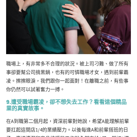
職場上，有非常多不合理的狀況。被上司刁難、做了所有
事卻要幫公司揹黑鍋，也有的可憐職場才女，遇到前輩霸
凌。擦擦眼淚，我們跟你一起面對！在離職之前，有些事
你仍然可以試著奮力一搏。
9.遭受職場霸凌，卻不想失去工作？看看這個精品
業的真實故事。
在A到職第二個月起，資深前輩對她說，希望A能理解前輩
要扛起這間店1/4的業績壓力。以後每逢A和前輩搭班的日