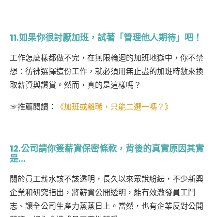
11.如果你很討厭加班，試
著「管理他人期待」吧！
工作怎麼樣都做不完，在無限輪迴的加班地獄中，你不禁
想：
彷彿選擇這份工作，就必須用無止盡的加班時數來換
取薪資與讚賞。然而，真的是這樣嗎？
☞
推薦閱讀：
《加班或離職，只能二選一嗎？》
12.公司請你簽薪資保密條款，背後的真實原因其實
是…
關於員工薪水該不該透明，長久以來眾說紛紜，不少新興
企業和研究指出，將薪資公開透明，能有效激發員工鬥
志、讓全公司生產力蒸蒸日上。當然，也有企業反對公開